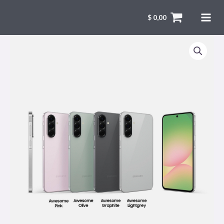
$
0,00