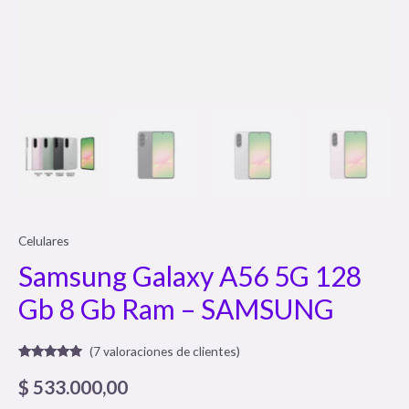
Celulares
Samsung Galaxy A56 5G 128
Gb 8 Gb Ram – SAMSUNG
(
7
valoraciones de clientes)
Valorado
7
con
4.71
de
$
533.000,00
5 en base
a