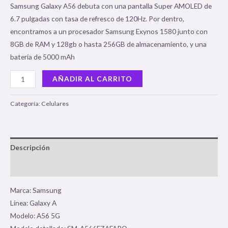
valoraciones
Samsung Galaxy A56 debuta con una pantalla Super AMOLED de
de clientes
6.7 pulgadas con tasa de refresco de 120Hz. Por dentro,
encontramos a un procesador Samsung Exynos 1580 junto con
8GB de RAM y 128gb o hasta 256GB de almacenamiento, y una
batería de 5000 mAh
AÑADIR AL CARRITO
Categoría:
Celulares
Descripción
Valoraciones (7)
Marca: Samsung
Línea: Galaxy A
Modelo: A56 5G