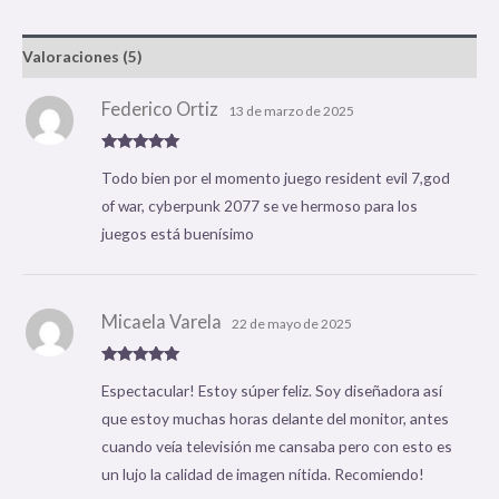
Valoraciones (5)
Federico Ortiz
13 de marzo de 2025
Valorado
Todo bien por el momento juego resident evil 7,god
con
5
de 5
of war, cyberpunk 2077 se ve hermoso para los
juegos está buenísimo
Micaela Varela
22 de mayo de 2025
Valorado
Espectacular! Estoy súper feliz. Soy diseñadora así
con
5
de 5
que estoy muchas horas delante del monitor, antes
cuando veía televisión me cansaba pero con esto es
un lujo la calidad de imagen nítida. Recomiendo!