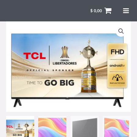
$
0,00