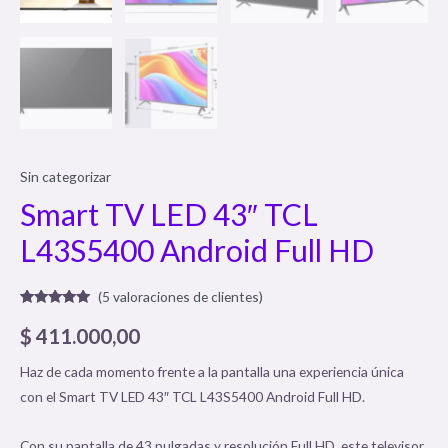
Sin categorizar
Smart TV LED 43″ TCL
L43S5400 Android Full HD
(
5
valoraciones de clientes)
Valorado
5
con
5.00
de
$
411.000,00
5 en base a
valoraciones
de clientes
Haz de cada momento frente a la pantalla una experiencia única
con el Smart TV LED 43″ TCL L43S5400 Android Full HD.
Con su pantalla de 43 pulgadas y resolución Full HD, este televisor