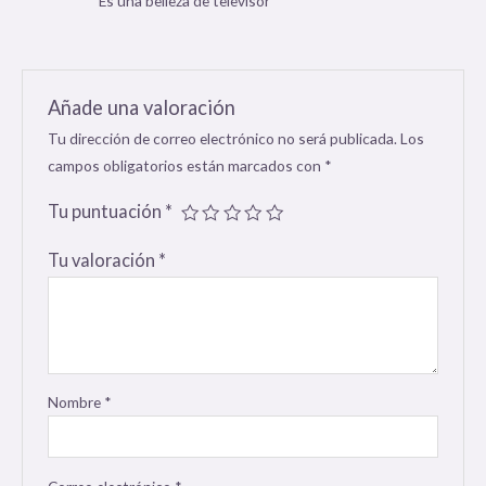
Es una belleza de televisor
con
5
de 5
Añade una valoración
Tu dirección de correo electrónico no será publicada.
Los
campos obligatorios están marcados con
*
Tu puntuación
*
Tu valoración
*
Nombre
*