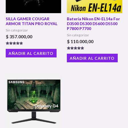
SILLA GAMER COUGAR
Batería Nikon EN-EL14a For
ARMOR TITAN PRO ROYAL
D3500 D5300 D5600 D5500
P7800 P7700
Sin categorizar
Sin categorizar
$
357.000,00
$
110.000,00
Valorado con
5.00
AÑADIR AL CARRITO
Valorado con
de 5
5.00
AÑADIR AL CARRITO
de 5