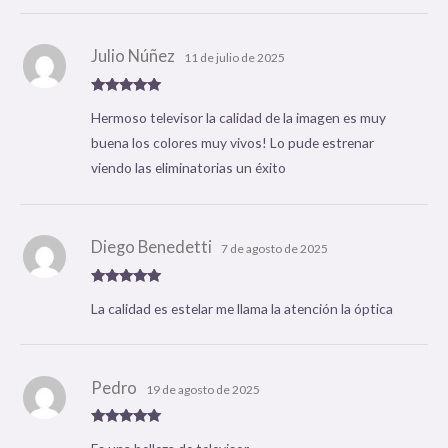
Julio Núñez
11 de julio de 2025
Valorado
Hermoso televisor la calidad de la imagen es muy
con
5
de 5
buena los colores muy vivos! Lo pude estrenar
viendo las eliminatorias un éxito
Diego Benedetti
7 de agosto de 2025
Valorado
La calidad es estelar me llama la atención la óptica
con
5
de 5
Pedro
19 de agosto de 2025
Valorado