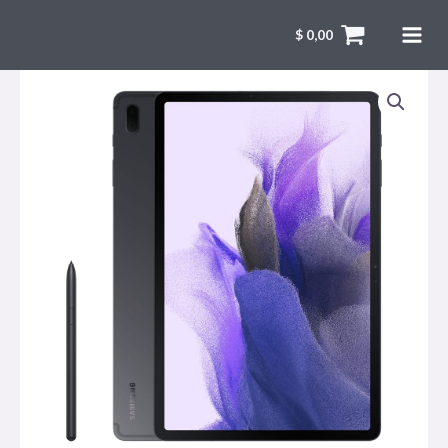
$
0,00