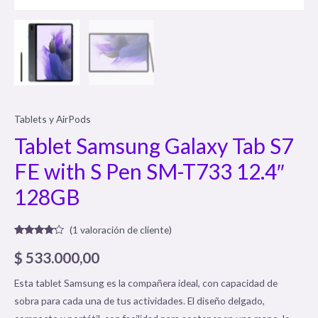
Tablets y AirPods
Tablet Samsung Galaxy Tab S7
FE with S Pen SM-T733 12.4″
128GB
(
1
valoración de cliente)
Valorado
1
con
4.00
$
533.000,00
de 5 en
base a
valoración
Esta tablet Samsung es la compañera ideal, con capacidad de
de un
cliente
sobra para cada una de tus actividades. El diseño delgado,