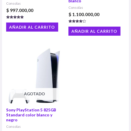
blanco
Consolas
Consolas
$
997.000,00
$
1.100.000,00
Valorado con
5.00
Valorado
AÑADIR AL CARRITO
de 5
con
AÑADIR AL CARRITO
4.00
de 5
AGOTADO
Sony PlayStation 5 825GB
Standard color blanco y
negro
Consolas