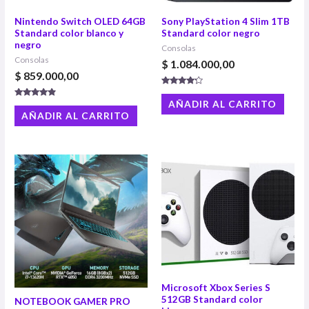
Nintendo Switch OLED 64GB
Sony PlayStation 4 Slim 1TB
Standard color blanco y
Standard color negro
negro
Consolas
Consolas
$
1.084.000,00
$
859.000,00
Valorado
con
AÑADIR AL CARRITO
Valorado
4.00
con
AÑADIR AL CARRITO
de 5
4.64
de 5
Microsoft Xbox Series S
512GB Standard color
NOTEBOOK GAMER PRO