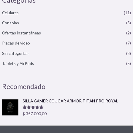
Categorias
Celulares
(11)
Consolas
(5)
Ofertas instantáneas
(2)
Placas de video
(7)
Sin categorizar
(8)
Tablets y AirPods
(5)
Recomendado
SILLA GAMER COUGAR ARMOR TITAN PRO ROYAL
Valorado
$
357.000,00
con
5.00
de
5