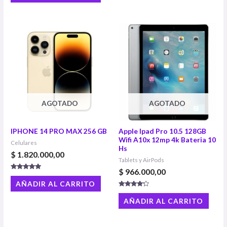
de 5
AGOTADO
AGOTADO
IPHONE 14 PRO MAX 256 GB
Apple Ipad Pro 10.5 128GB
Wifi A10x 12mp 4k Bateria 10
Celulares
Hs
$
1.820.000,00
Tablets y AirPods
$
966.000,00
Valorado
con
AÑADIR AL CARRITO
4.94
de 5
Valorado
con
AÑADIR AL CARRITO
4.00
de 5