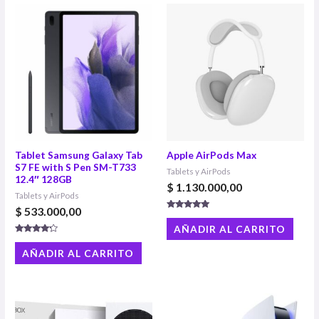
Tablet Samsung Galaxy Tab
Apple AirPods Max
S7 FE with S Pen SM-T733
Tablets y AirPods
12.4″ 128GB
$
1.130.000,00
Tablets y AirPods
$
533.000,00
Valorado con
5.00
AÑADIR AL CARRITO
de 5
Valorado
con
AÑADIR AL CARRITO
4.00
de 5