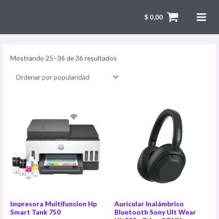
$
0,00
Mostrando 25–36 de 36 resultados
Impresora Multifuncion Hp
Auricular Inalámbrico
Smart Tank 750
Bluetooth Sony Ult Wear