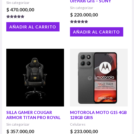
Ult900n Gris – SONY
Sin categorizar
Sin categorizar
$
470.000,00
$
220.000,00
Valorado con
5.00
AÑADIR AL CARRITO
Valorado con
de 5
5.00
AÑADIR AL CARRITO
de 5
SILLA GAMER COUGAR
MOTOROLA MOTO G15 4GB
ARMOR TITAN PRO ROYAL
128GB GRIS
Sin categorizar
Celulares
$
357.000,00
$
233.000,00