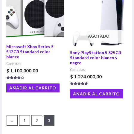
AGOTADO
Microsoft Xbox Series S
512GB Standard color
Sony PlayStation 5 825GB
blanco
Standard color blanco y
negro
Consolas
$
1.100.000,00
Consolas
$
1.274.000,00
Valorado
con
AÑADIR AL CARRITO
Valorado
4.00
con
de 5
AÑADIR AL CARRITO
4.50
de 5
←
1
2
3