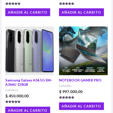
Valorado con
Valorado
5.00
con
AÑADIR AL CARRITO
AÑADIR AL CARRITO
de 5
4.86
de 5
Samsung Galaxy A36 5G SM-
NOTEBOOK GAMER PRO
A366U 128GB
Consolas
Celulares
$
997.000,00
$
450.000,00
Valorado con
5.00
AÑADIR AL CARRITO
Valorado
de 5
con
AÑADIR AL CARRITO
4.86